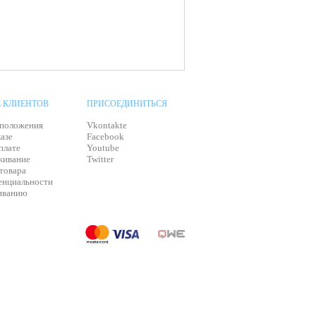
 КЛИЕНТОВ
ПРИСОЕДИНИТЬСЯ
 положения
Vkontakte
азе
Facebook
плате
Youtube
живание
Twitter
 товара
енциальности
живанию