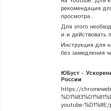
на Youtube. Для 
рекомендация для
просмотра.
Для этого необхо
и и действовать 
Инструкция для н
без замедления ч
ЮБуст - Ускорен
России
https://chromew
%D1%83%D1%81
youtube-%D1%8E/p