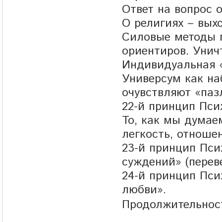
Ответ на вопрос 
О религиях – выхо
Силовые методы п
ориентиров. Унич
Индивидуальная «
Универсум как на
очувствляют «паз
22-й принцип Пси
То, как мы думае
легкость, отношен
23-й принцип Пси
суждений» (переве
24-й принцип Пси
любви».
Продолжительност