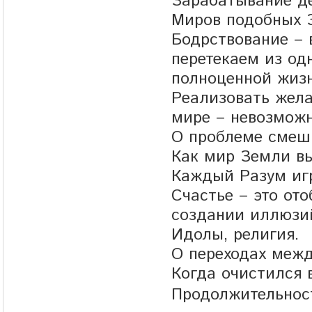
Зарабатывание де
Миров подобных З
Бодрствование – 
перетекаем из од
полноценной жиз
Реализовать жела
мире – невозможн
О проблеме смеш
Как мир Земли в
Каждый Разум игр
Счастье – это ото
создании иллюзий
Идолы, религия.
О переходах меж
Когда очистился 
Продолжительност