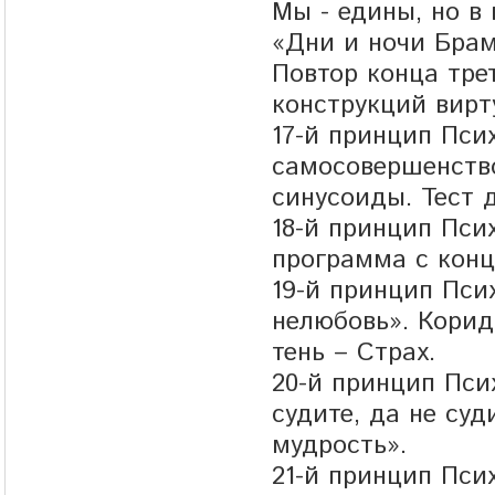
Мы - едины, но в
«Дни и ночи Бра
Повтор конца тре
конструкций вирт
17-й принцип Пси
самосовершенств
синусоиды. Тест 
18-й принцип Пси
программа с конц
19-й принцип Пси
нелюбовь». Корид
тень – Страх.
20-й принцип Пси
судите, да не су
мудрость».
21-й принцип Пси