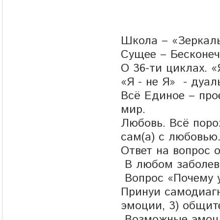
Школа – «Зеркаль
Сущее – Бесконеч
О 36-ти циклах. «Я
«Я - не Я» - дуал
Всё Единое – про
мир.
Любовь. Всё поро
сам(а) с любовью
Ответ на вопрос 
В любом заболев
Вопрос «Почему у
Принуи самодиагн
эмоции, 3) общит
Возможные эмоци