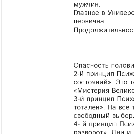
мужчин.
Главное в Универ
первична.
Продолжительност
Опасность полови
2-й принцип Псих
состояний». Это 
«Мистерия Велико
3-й принцип Псих
тотален». На всё 
свободный выбор
4- й принцип Пси
разворот». Дни и