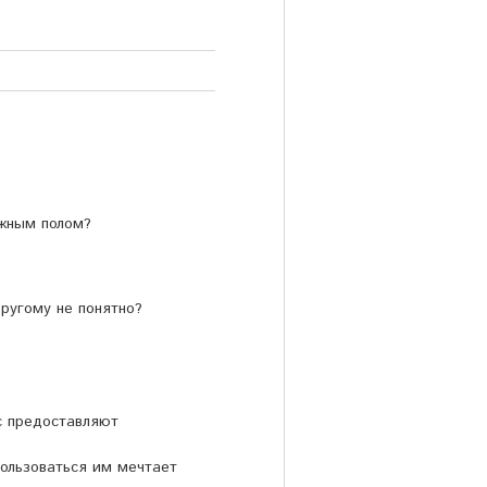
ожным полом?
другому не понятно?
с предоставляют
пользоваться им мечтает