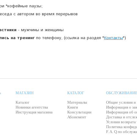
Три "кофейные паузы;
Беседа с автором во время перерывов
астники
- мужчины и женщины
пись на тренинг
по телефону, (ссылка на раздел "
Контакты
")
Ь
МАГАЗИН
КАТАЛОГ
ОБСЛУЖИВАНИЕ
Каталог
Материалы
Общие условия и
Новинки агентства
Книги
Информация о зак
Инструкция магазина
Консультации
Информация об о
Абонемент
Доставка и отсле
Условия возврата
Политика конфид
F. A. Q по обслу