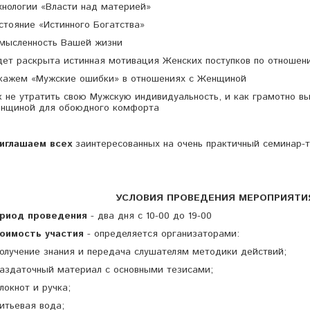
хнологии «Власти над материей»
стояние «Истинного Богатства»
мысленность Вашей жизни
дет раскрыта истинная мотивация Женских поступков по отношен
кажем «Мужские ошибки» в отношениях с Женщиной
к не утратить свою Мужскую индивидуальность, и как грамотно в
нщиной для обоюдного комфорта
иглашаем всех
заинтересованных на очень практичный семинар-т
УСЛОВИЯ ПРОВЕДЕНИЯ МЕРОПРИЯТИ
риод проведения
- два дня с 10-00 до 19-00
оимость участия
- определяется организаторами:
Получение знания и передача слушателям методики действий;
Раздаточный материал с основными тезисами;
Блокнот и ручка;
Питьевая вода;