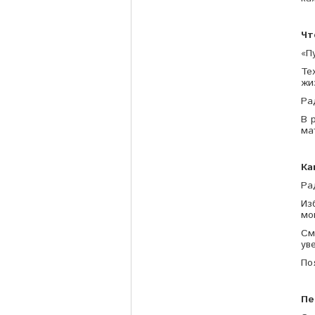
Чт
«П
Те
жи
Ра
В 
ма
Ка
Ра
Из
мо
См
ув
По
Пе