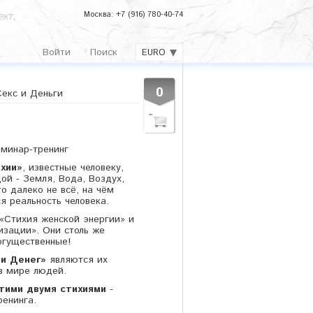
кт,
Москва: +7 (916) 780-40-74
Войти
Поиск
EURO
0
Секс и Деньги
минар-тренинг
хии»
, известные человеку,
ой - Земля, Вода, Воздух,
то далеко не всё, на чём
я реальность человека.
 «Стихия женской энергии» и
изации». Они столь же
огущественные!
 и Денег»
являются их
в мире людей.
этими двумя стихиями
-
ренинга.