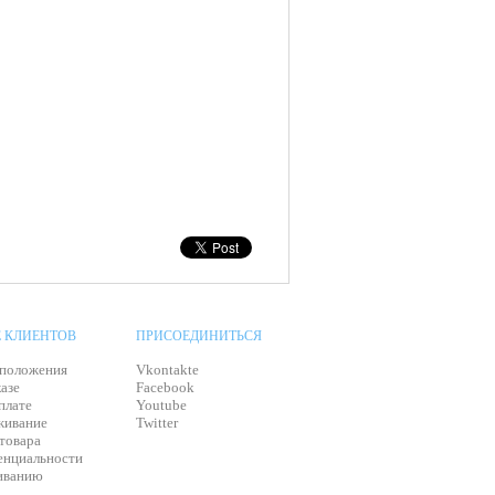
 КЛИЕНТОВ
ПРИСОЕДИНИТЬСЯ
 положения
Vkontakte
азе
Facebook
плате
Youtube
живание
Twitter
 товара
енциальности
живанию