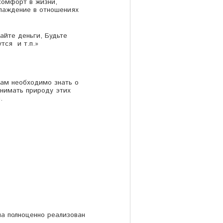
комфорт в жизни,
лаждение в отношениях
айте деньги, Будьте
тся и т.п.»
нам необходимо знать о
онимать природу этих
й.
на полноценно реализован