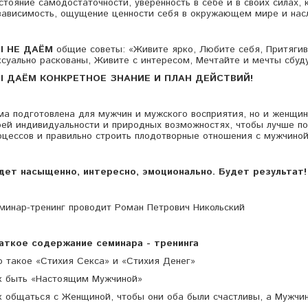
стояние самодостаточности, уверенность в себе и в своих силах, 
зависимость, ощущение ценности себя в окружающем мире и нас
 НЕ ДАЁМ
общие советы: «Живите ярко, Любите себя, Притягив
ксуально раскованы, Живите с интересом, Мечтайте и мечты сбуду
 ДАЁМ КОНКРЕТНОЕ ЗНАНИЕ И ПЛАН ДЕЙСТВИЙ!
ма подготовлена для мужчин и мужского восприятия, но и женщи
оей индивидуальности и природных возможностях, чтобы лучше п
оцессов и правильно строить плодотворные отношения с мужчино
дет насыщенно, интересно, эмоционально. Будет результат!
минар-тренинг проводит Роман Петрович Никольский
аткое содержание семинара - тренинга
о такое «Стихия Секса» и «Стихия Денег»
к быть «Настоящим Мужчиной»
к общаться с Женщиной, чтобы они оба были счастливы, а Мужчи