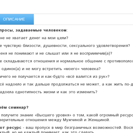
ОПИСАНИЕ
просы, задаваемые человеком
:
Мне не хватает денег на мои цели?
Не чувствую близости, душевности, сексуального удовлетворения?
Меня не понимают и не слышат или я не восприимчив(а)?
Не складываются отношения и нормальное общение с противопол
Я одинок(а) и не могу встретить «моего» человека?
Ничего не получается и как-будто «всё валится из рук»?
Всё надоело и так дальше продолжаться не может, а как жить по-
Надоела однотипность жизни и как это изменить?
чём семинар?
 получите знание «Высшего уровня» о том, какой огромный ресур
верительные отношения между Мужчиной и Женщиной.
от ресурс
- ваш пропуск в мир безграничных возможностей. Вос
ждый, но не каждый понимает, как это сделать.