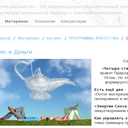
гия реальности» - это информационно-образовательный прое
авляющий возможность перехода к новому мировоззрению.
Материалы
Технологии
Консультации
syreal
/
Материалы
/
Каталог
/
ПРОГРАММЫ АГЕНТСТВА
/
екс и Деньги
Се
«
Четыре сти
правят Природ
Огонь. Но э
формируетс
Есть ещё две
-
«Поток материал
своенравные и м
«Энергии Секса
олицетворением 
Как управлять 
тема семинара-т