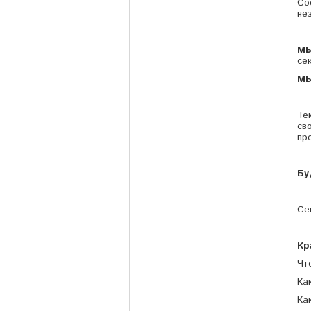
Со
не
МЫ
се
МЫ
Те
св
пр
Бу
Се
Кр
Чт
Ка
Ка