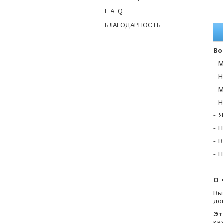
F. A. Q.
БЛАГОДАРНОСТЬ
Во
- 
- 
- 
- 
- 
- 
- 
- 
О 
Вы
до
Эт
ка