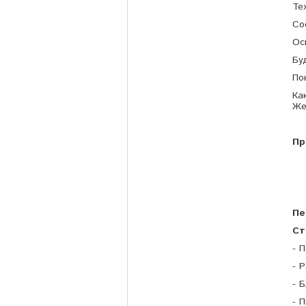
Те
Со
Ос
Бу
По
Ка
Же
Пр
Пе
Ст
- 
- 
- 
- 