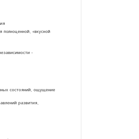
ния
я полноценной, «вкусной
независимости -
енных состояний, ощущение
авлений развития,