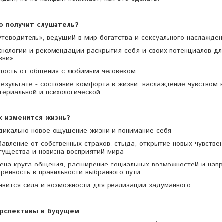
о получит слушатель?
утеводитель», ведущий в мир богатства и сексуального наслажде
хнологии и рекомендации раскрытия себя и своих потенциалов дл
зни»
дость от общения с любимым человеком
результате - состояние комфорта в жизни, наслаждение чувством 
териальной и психологической
к изменится жизнь?
дикально новое ощущение жизни и понимание себя
бавление от собственных страхов, стыда, открытие новых чувств
гущества и новизна восприятий мира
ена круга общения, расширение социальных возможностей и напр
еренность в правильности выбранного пути
явится сила и возможности для реализации задуманного
рспективы в будущем