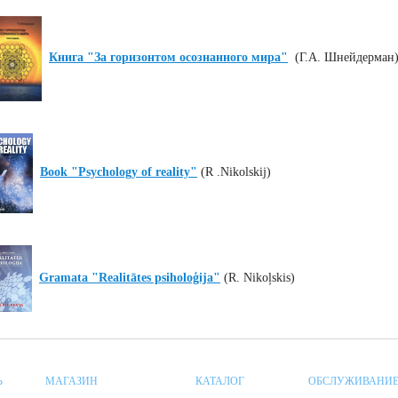
Книга "За горизонтом осознанного мира"
(Г.А. Шнейдерман
Book "Psychology of reality"
(R .Nikolskij)
Gramata "Realitātes psiholoģija"
(R. Nikoļskis)
Ь
МАГАЗИН
КАТАЛОГ
ОБСЛУЖИВАНИЕ