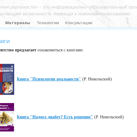
гия реальности» - это информационно-образовательный прое
авляющий возможность перехода к новому мировоззрению.
Материалы
Технологии
Консультации
ниги
ентство предлагает
ознакомиться с книгами:
Книга "Психология реальности"
(Р. Никольский)
Книга "Надоел диабет? Есть решение"
(Р. Никольский)